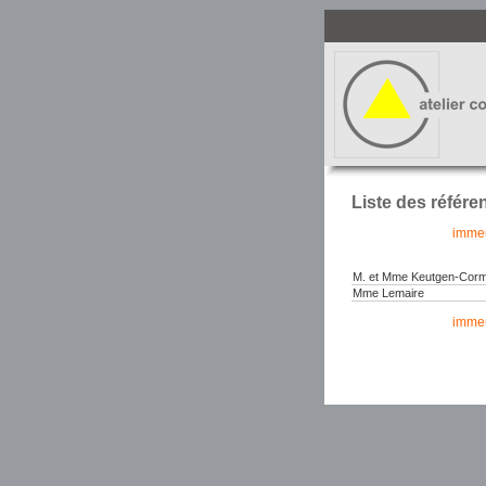
Liste des référe
immeu
M. et Mme Keutgen-Cor
Mme Lemaire
immeu