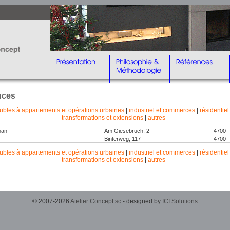
nces
bles à appartements et opérations urbaines
|
industriel et commerces
|
résidentiel
transformations et extensions
|
autres
man
Am Giesebruch, 2
4700
Binterweg, 117
4700
bles à appartements et opérations urbaines
|
industriel et commerces
|
résidentiel
transformations et extensions
|
autres
© 2007-2026
Atelier Concept sc
- designed by
ICI Solutions