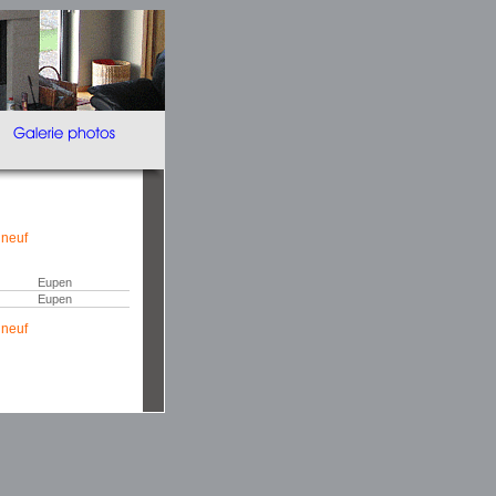
 neuf
Eupen
Eupen
 neuf