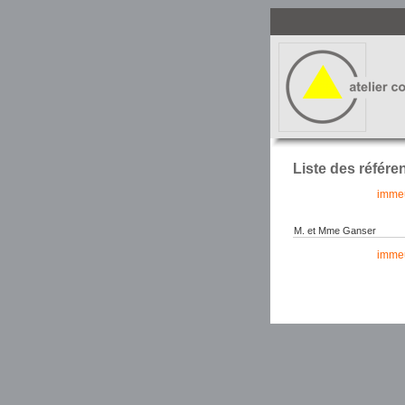
Liste des référe
immeu
M. et Mme Ganser
immeu