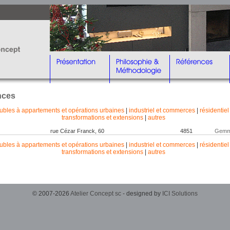
nces
bles à appartements et opérations urbaines
|
industriel et commerces
|
résidentiel
transformations et extensions
|
autres
rue Cézar Franck, 60
4851
Gemm
bles à appartements et opérations urbaines
|
industriel et commerces
|
résidentiel
transformations et extensions
|
autres
© 2007-2026
Atelier Concept sc
- designed by
ICI Solutions