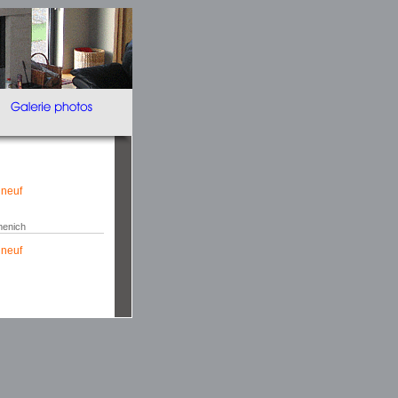
 neuf
enich
 neuf