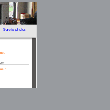
 neuf
eren
 neuf