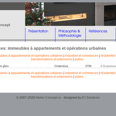
nces: immeubles à appartements et opérations urbaines
bles à appartements et opérations urbaines
|
industriel et commerces
|
résidentiel
transformations et extensions
|
autres
et gîtes
Onderdorp
3798
S Gravenvo
bles à appartements et opérations urbaines
|
industriel et commerces
|
résidentiel
transformations et extensions
|
autres
© 2007-2026
Atelier Concept sc
- designed by
ICI Solutions