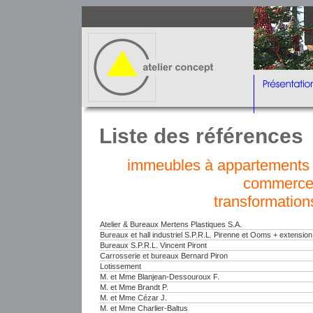
Liste des références
immeubles à appartements e
commerce
transformation
Atelier & Bureaux Mertens Plastiques S.A.
Bureaux et hall industriel S.P.R.L. Pirenne et Ooms + extensio
Bureaux S.P.R.L. Vincent Piront
Carrosserie et bureaux Bernard Piron
Lotissement
M. et Mme Blanjean-Dessouroux F.
M. et Mme Brandt P.
M. et Mme Cézar J.
M. et Mme Charlier-Baltus