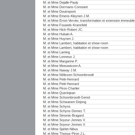
M. et Mme Dejalle-Pauly
M. et Mme Dorrnans-Constant
M. et Mme Doutrepont
M. et Mme Emens-Kleynen J.M.
M. et Mme Ernst-Vervier, transformation et extension immeubl
M. et Mme Fouwels-Kransfeld
M. et Mme Hick-Robert JC.
M. et Mme Hubain A.
M. et Mme Huynen J.
M. et Mme Lambert, habitation et show-room
M. et Mme Lambert, habitation et show-room
M. et Mme Laming
M. et Mme Lonneux J.
M. et Mme Marganne P.
M. et Mme Meeuwissen A.
M. et Mme Naway J.M.
M. et Mme Nélissen-Schoonbroodt
M. et Mme Petit-Henrard
M. et Mme Petit-Henrard
M. et Mme Piron-Charlier
M. et Mme Querinjean
M. et Mme Schoonbroodt-Genot
M. et Mme Schwanen-Dejong
M. et Mme Schyns
M. et Mme Schyns-Demez T.
M. et Mme Simonis-Bragard
M. et Mme Soyeur-Jennes V.
M. et Mme Soyeur-Jennes V.
M. et Mme Spirlet-Nibus
M. et Mme Thonus-Piron J.L.