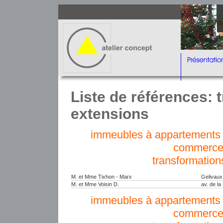
Liste de références: 
extensions
immeubles à appartements e
commerce
transformation
M. et Mme Tixhon - Marx
Gelivaux
M. et Mme Voisin D.
av. de l
immeubles à appartements e
commerce